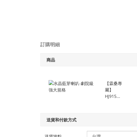
訂購明細
商品
【霖桑專
屬】
HJ915...
送貨和付款方式
送貨地點