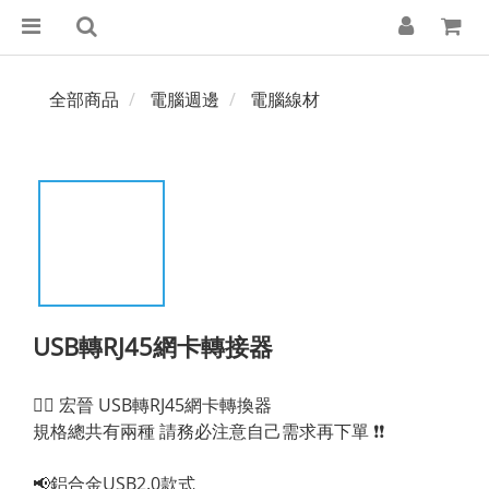
全部商品
電腦週邊
電腦線材
USB轉RJ45網卡轉接器
🙋‍♀️ 宏晉 USB轉RJ45網卡轉換器
規格總共有兩種 請務必注意自己需求再下單 ❗❗
📢鋁合金USB2.0款式 