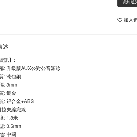
貨到通
加入
描述
資訊】:
稱: 升級版AUX公對公音源線
質: 漆包銅
: 3mm
質: 鍍金
: 鋁合金+ABS
 凱拉夫編織線
: 1.8米
: 3.5mm
地: 中國