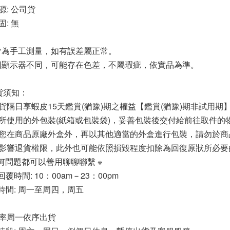
源: 公司貨
: 無
皆為手工測量，如有誤差屬正常。
因顯示器不同，可能存在色差，不屬瑕疵，依實品為準。
貨須知：
貨隔日享蝦皮15天鑑賞(猶豫)期之權益【鑑賞(猶豫)期非試用
所使用的外包裝(紙箱或包裝袋)，妥善包裝後交付給前往取件的
您在商品原廠外盒外，再以其他適當的外盒進行包裝，請勿於商
影響退貨權限，此外也可能依照損毀程度扣除為回復原狀所必要
任何問題都可以善用聊聊聯繫 ※
回覆時間: 10：00am－23：00pm
貨時間: 周一至周四，周五
率周一依序出貨