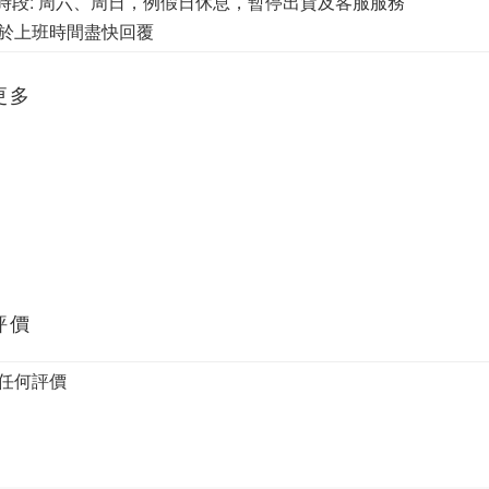
休時段: 周六、周日，例假日休息，暫停出貨及客服服務
於上班時間盡快回覆
更多
評價
任何評價