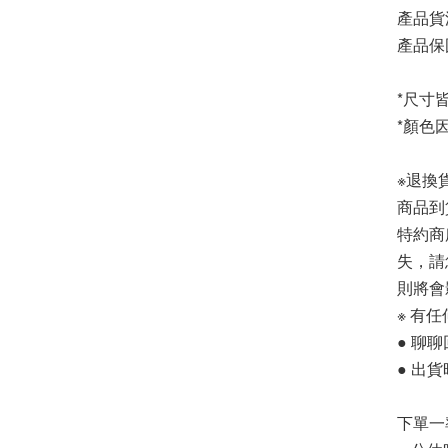
產品貨
產品保固
*尺寸
*顏色
※退換
商品到
特約商
失，請
則將會
※ 有
● 聊聊
● 出
下單一