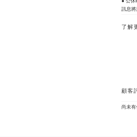
● 公
訊息將
了解
顧客
尚未有