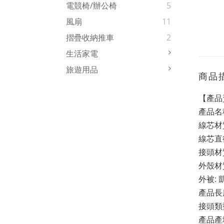
電競椅/辦公椅
5
風扇
11
摺疊收納推車
2
生活家電
旅遊用品
商品
【產品
產品名
線芯材
線芯直徑
接頭材
外殼材質
外被:
產品長度
接頭類型
產品產