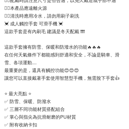
👉🏻配戴時請注意尺寸是否合適，以免久戴造成手部不適
👉🏻本產品應遠離火源
👉🏻清洗時應用冷水，請勿用刷子刷洗
💓 成人觸控手套 可滑手機 💓
這款手套是有內刷毛 建議是冬天配戴 ❗️❗️❗️
這款手套擁有防雪、保暖和防潑水的功能🔥🔥🔥
在任何天氣條件下都能感到舒適和安全，不論是騎車、滑
雪、各項運動....
最重要的是，還具有觸控功能😍😍😍
讓您可以直接戴著手套使用智慧型手機，無需脫下手套👍
⭐ 最大亮點 ⭐
✅ 防雪、保暖、防潑水
✅ 三層不同功能材質搭配組合
✅ 掌心與指尖為抗滑耐磨的PU材質
✅ 附有收納卡扣